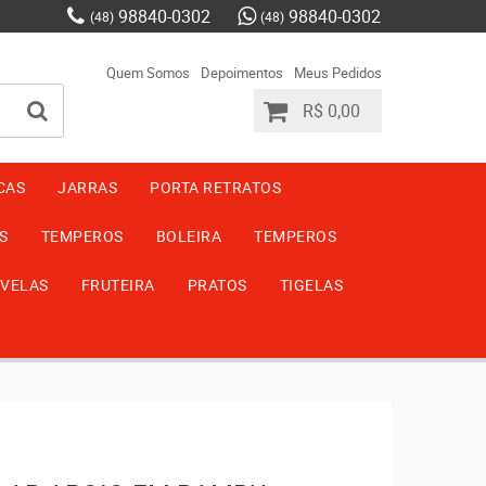
98840-0302
98840-0302
(48)
(48)
Quem Somos
Depoimentos
Meus Pedidos
R$ 0,00
CAS
JARRAS
PORTA RETRATOS
S
TEMPEROS
BOLEIRA
TEMPEROS
VELAS
FRUTEIRA
PRATOS
TIGELAS