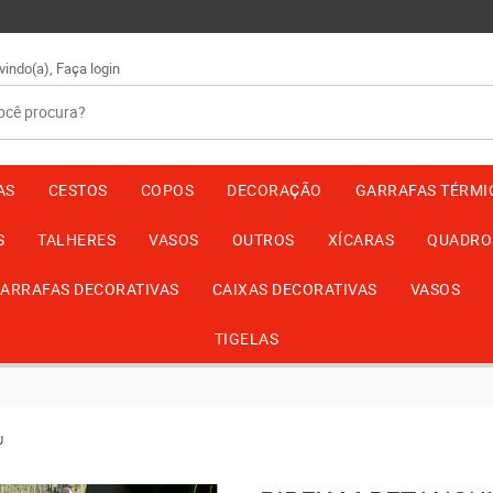
vindo(a),
Faça login
AS
CESTOS
COPOS
DECORAÇÃO
GARRAFAS TÉRMI
S
TALHERES
VASOS
OUTROS
XÍCARAS
QUADRO
ARRAFAS DECORATIVAS
CAIXAS DECORATIVAS
VASOS
TIGELAS
U