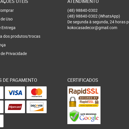
AÇÕES ÚTEIS
ATENDIMENTO
omprar
(48)
98840-0302
(48)
98840-0302
(WhatsApp)
 de Uso
De segunda à segunda, 24 horas p
e Entrega
kokocasadecor@gmail.com
a dos produtos/trocas
nça
a de Privacidade
S DE PAGAMENTO
CERTIFICADOS