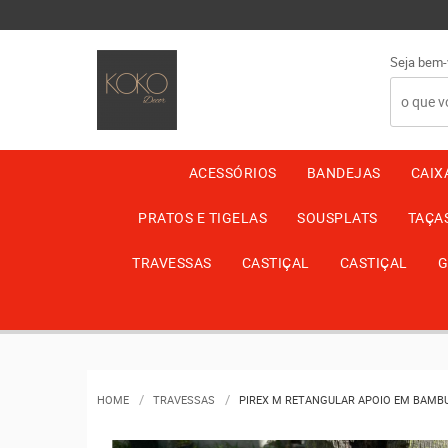
Seja bem-
ACESSÓRIOS
BANDEJAS
CAIX
PRATOS E TIGELAS
SOUSPLATS
TAÇA
TRAVESSAS
CASTIÇAL
CASTIÇAL
G
HOME
TRAVESSAS
PIREX M RETANGULAR APOIO EM BAMB