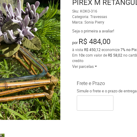
PIREX M RETANGU
Sku:
KOKO-316
Categoria:
Travessas
Marca:
Sonia Pierry
Seja o primeira a avaliar!
R$ 484,00
por
à vista
R$ 450,12
economize
7%
no Pix
Em
10x
com valor de
R$ 58,02
no cartã
credito
Ver parcelas
Frete e Prazo
Simule o frete e o prazo de entreg