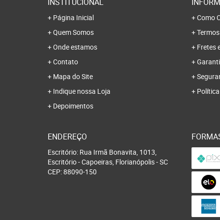
INSTITUCIONAL
INFORM
Página Inicial
Como C
Quem Somos
Termos
Onde estamos
Fretes 
Contato
Garanti
Mapa do Site
Segura
Indique nossa Loja
Polític
Depoimentos
ENDEREÇO
FORMA
Escritório: Rua Irmã Bonavita, 1013,
Escritório
-
Capoeiras, Florianópolis
-
SC
CEP: 88090-150