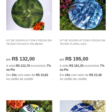
KIT DE SOUSPLAT COM 4 PEÇAS EM
KIT DE SOUSPLAT COM 6 PEÇAS EM
TECIDO FOLHAS E PALMEIRA
TECIDO FLORAL AZUL
R$ 132,00
R$ 195,00
por
por
à vista
R$ 122,76
economize
7%
à vista
R$ 181,35
economize
7%
no Pix
no Pix
Em
10x
com valor de
R$ 15,82
Em
10x
com valor de
R$ 23,38
no cartão de credito
no cartão de credito