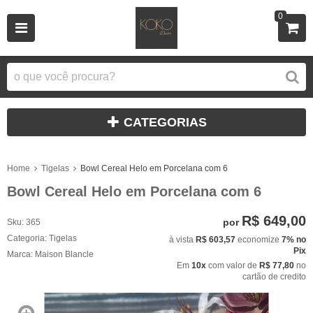
0
CATEGORIAS
Home
Tigelas
Bowl Cereal Helo em Porcelana com 6
Bowl Cereal Helo em Porcelana com 6
R$ 649,00
por
Sku:
365
Categoria:
Tigelas
à vista
R$ 603,57
economize
7%
no
Pix
Marca:
Maison Blancle
Em
10x
com valor de
R$ 77,80
no
cartão de credito