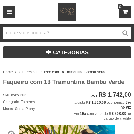
0
CATEGORIAS
Home
Talheres
Faqueiro com 18 Tramontina Bambu Verde
Faqueiro com 18 Tramontina Bambu Verde
R$ 1.742,00
por
Sku:
koko-303
Categoria:
Talheres
à vista
R$ 1.620,06
economize
7%
no Pix
Marca:
Sonia Pierry
Em
10x
com valor de
R$ 208,83
no
cartão de credito