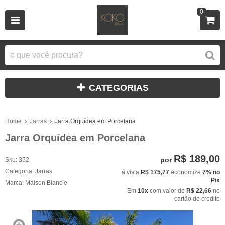
0
CATEGORIAS
Home
Jarras
Jarra Orquídea em Porcelana
Jarra Orquídea em Porcelana
R$ 189,00
por
Sku:
352
Categoria:
Jarras
à vista
R$ 175,77
economize
7%
no
Pix
Marca:
Maison Blancle
Em
10x
com valor de
R$ 22,66
no
cartão de credito