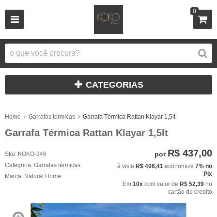
0
CATEGORIAS
Home
Garrafas térmicas
Garrafa Térmica Rattan Klayar 1,5lt
Garrafa Térmica Rattan Klayar 1,5lt
R$ 437,00
por
Sku:
KOKO-346
Categoria:
Garrafas térmicas
à vista
R$ 406,41
economize
7%
no
Pix
Marca:
Natural Home
Em
10x
com valor de
R$ 52,39
no
cartão de credito