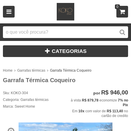
0
CATEGORIAS
Home
Garrafas térmicas
Garrafa Térmica Coqueiro
Garrafa Térmica Coqueiro
R$ 946,00
por
Sku:
KOKO-304
Categoria:
Garrafas térmicas
à vista
R$ 879,78
economize
7%
no
Pix
Marca:
Sweet Home
Em
10x
com valor de
R$ 113,40
no
cartão de credito