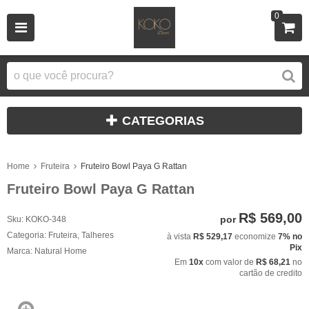
0
CATEGORIAS
Home
Fruteira
Fruteiro Bowl Paya G Rattan
Fruteiro Bowl Paya G Rattan
R$ 569,00
por
Sku:
KOKO-348
Categoria:
Fruteira
,
Talheres
à vista
R$ 529,17
economize
7%
no
Pix
Marca:
Natural Home
Em
10x
com valor de
R$ 68,21
no
cartão de credito